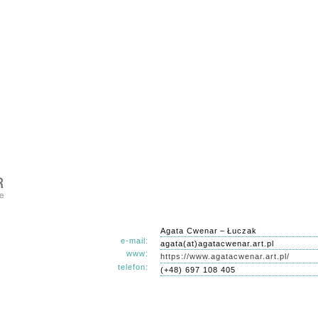
Agata Cwenar – Łuczak
e-mail:
agata­(at)­agata​cwenar​.​art​.​pl
www:
https://www.agatacwenar.art.pl/
telefon:
(+48) 697 108 405